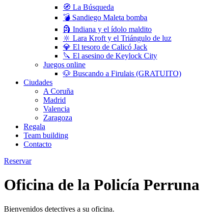
🧭 La Búsqueda
💣 Sandiego Maleta bomba
🗿 Indiana y el ídolo maldito
🔆 Lara Kroft y el Triángulo de luz
💎 El tesoro de Calicó Jack
🔪 El asesino de Keylock City
Juegos online
🐶 Buscando a Firulais (GRATUITO)
Ciudades
A Coruña
Madrid
Valencia
Zaragoza
Regala
Team building
Contacto
Reservar
Oficina de la Policía Perruna
Bienvenidos detectives a su oficina.