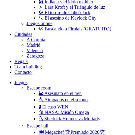
🗿 Indiana y el ídolo maldito
🔆 Lara Kroft y el Triángulo de luz
💎 El tesoro de Calicó Jack
🔪 El asesino de Keylock City
Juegos online
🐶 Buscando a Firulais (GRATUITO)
Ciudades
A Coruña
Madrid
Valencia
Zaragoza
Regala
Team building
Contacto
Juegos
Escape room
🚂 Asesinato en el tren
🪓 Atrapados en el sótano
🧪 El caso WEN
🚀 NASA: Misión Omega
🔍 Sherlock Holmes vs Moriarty
Escape hall
🍽 Megachef 🏆Premiado 2020🏆