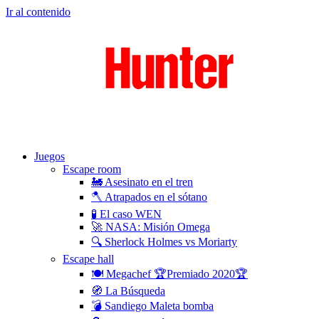
Ir al contenido
Juegos
Escape room
🚂 Asesinato en el tren
🪓 Atrapados en el sótano
🧪 El caso WEN
🚀 NASA: Misión Omega
🔍 Sherlock Holmes vs Moriarty
Escape hall
🍽 Megachef 🏆Premiado 2020🏆
🧭 La Búsqueda
💣 Sandiego Maleta bomba